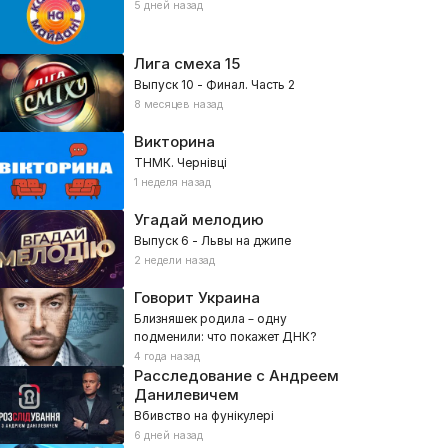
5 дней назад
Лига смеха
15
Выпуск 10 - Финал. Часть 2
8 месяцев назад
Викторина
ТНМК. Чернівці
1 неделя назад
Угадай мелодию
Выпуск 6 - Львы на джипе
2 недели назад
Говорит Украина
Близняшек родила – одну
подменили: что покажет ДНК?
4 года назад
Расследование с Андреем
Данилевичем
Вбивство на фунікулері
6 дней назад