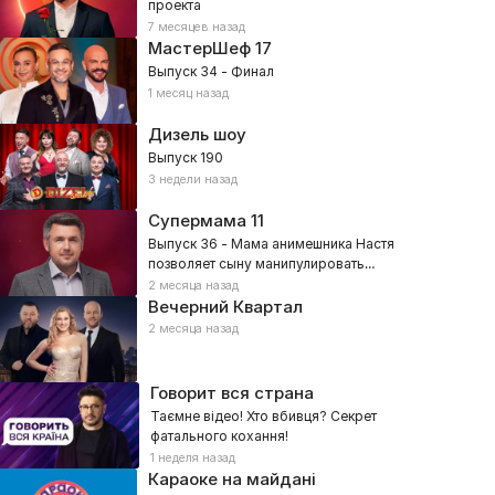
проекта
7 месяцев назад
МастерШеф
17
Выпуск 34 - Финал
1 месяц назад
Дизель шоу
Выпуск 190
3 недели назад
Супермама
11
Выпуск 36 - Мама анимешника Настя
позволяет сыну манипулировать
собой?
2 месяца назад
Вечерний Квартал
2 месяца назад
Говорит вся страна
Таємне відео! Хто вбивця? Секрет
фатального кохання!
1 неделя назад
Караоке на майдані