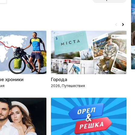
е хроники
Города
М
вия
2026, Путешествия
2