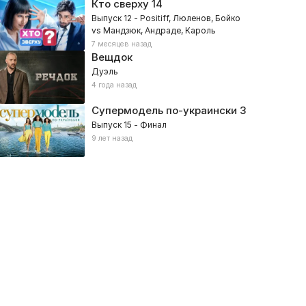
Кто сверху
14
Выпуск 12 - Positiff, Люленов, Бойко
vs Мандзюк, Андраде, Кароль
7 месяцев назад
Вещдок
Дуэль
4 года назад
Супермодель по-украински
3
Выпуск 15 - Финал
9 лет назад
иша Кацурин
Відвал ніг
025, Путешествия, Кулинарные
2025, Развлекательное, Путеше