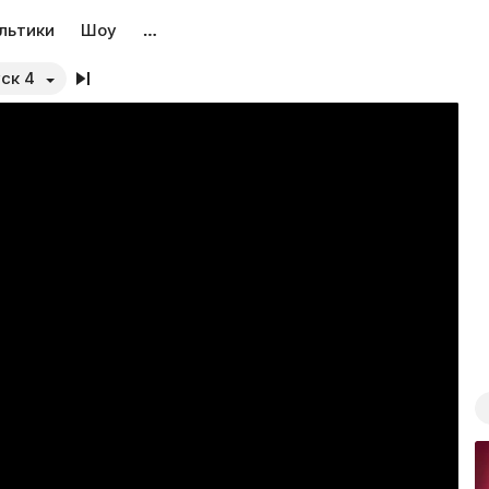
льтики
Шоу
…
ск 4