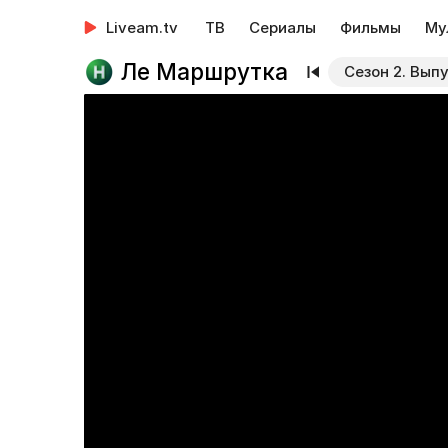
Liveam.tv
ТВ
Сериалы
Фильмы
Му
Ле Маршрутка
Сезон 2. Выпу