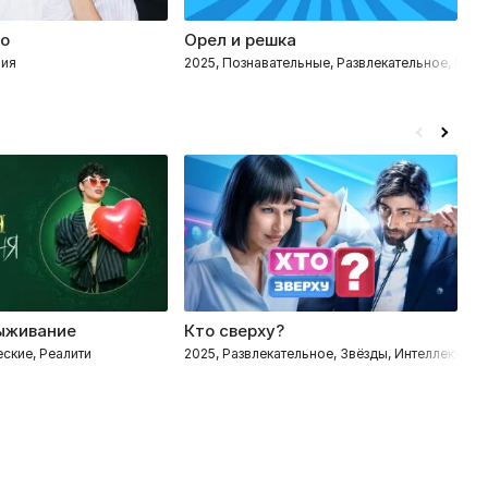
ко
Орел и решка
К
вия
2025, Познавательные, Развлекательное, Пут
20
ыживание
Кто сверху?
П
ские, Реалити
2025, Развлекательное, Звёзды, Интеллектуал
20