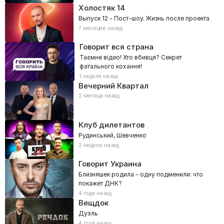
Холостяк
14
Выпуск 12 - Пост-шоу. Жизнь после проекта
7 месяцев назад
Говорит вся страна
Таємне відео! Хто вбивця? Секрет
фатального кохання!
1 неделя назад
Вечерний Квартал
2 месяца назад
Клуб дилетантов
Рудинський, Шевченко
2 недели назад
Говорит Украина
Близняшек родила – одну подменили: что
покажет ДНК?
4 года назад
Вещдок
Дуэль
4 года назад