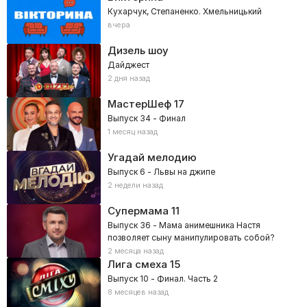
Кухарчук, Степаненко. Хмельницький
вчера
Дизель шоу
Дайджест
2 дня назад
МастерШеф
17
Выпуск 34 - Финал
1 месяц назад
Угадай мелодию
Выпуск 6 - Львы на джипе
2 недели назад
Супермама
11
Выпуск 36 - Мама анимешника Настя
позволяет сыну манипулировать собой?
2 месяца назад
Лига смеха
15
Выпуск 10 - Финал. Часть 2
8 месяцев назад