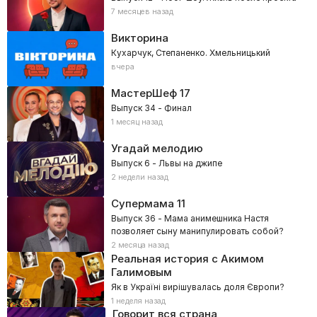
7 месяцев назад
Викторина
Кухарчук, Степаненко. Хмельницький
вчера
МастерШеф
17
Выпуск 34 - Финал
1 месяц назад
Угадай мелодию
Выпуск 6 - Львы на джипе
2 недели назад
Супермама
11
Выпуск 36 - Мама анимешника Настя
позволяет сыну манипулировать собой?
2 месяца назад
Реальная история с Акимом
Галимовым
Як в Україні вирішувалась доля Європи?
1 неделя назад
Говорит вся страна