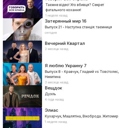
Таємне відео! Хто вбивця? Секрет
фатального кохання!
1 неделя назад
Затерянный мир 16
Выпуск 21 - Наступна станція: таємниця
сегодня
Вечерний Квартал
2 месяца назад
Я люблю Украину
7
Выпуск 8 - Кравчук, Гладкий vs Товстолес,
Никитина
3 месяца назад
Вещдок
Дуэль
4 года назад
Элиас
Кухарчук, Машлятіна, Вікоброда. Житомир
1 неделя назад