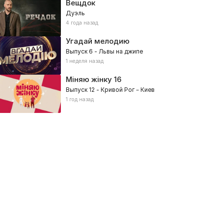
Вещдок
Дуэль
4 года назад
Угадай мелодию
Выпуск 6 - Львы на джипе
1 неделя назад
Міняю жінку
16
Выпуск 12 - Кривой Рог – Киев
1 год назад