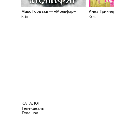
Макс Гордєєв — «Мольфар»
Анна Тринче
Кліп
Клип
КАТАЛОГ
Телеканалы
Телешоу