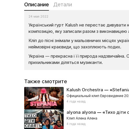
Описание
Детали
24 мая 2022
Український гурт Kalush не перестає дивувати н
композицію, яку записали разом з виконавицею a
Кліп до пісні знімали у мальовничих місцях укра
неймовірні краєвиди, що захоплюють подих.
Україна — прекрасна і її природа надзвичайна. 
прихильниками діляться музиканти.
Также смотрите
Kalush Orchestra — «Stefani
Официальный клип Евровидение 20
4 года назад
alyona alyona — «Тихо діти 
Клип Алена Алена
4 года назад