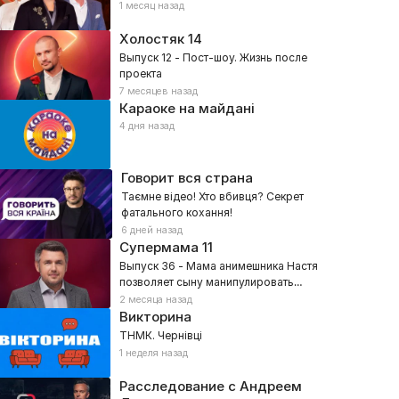
1 месяц назад
Холостяк
14
Выпуск 12 - Пост-шоу. Жизнь после
проекта
7 месяцев назад
Караоке на майдані
4 дня назад
Говорит вся страна
Таємне відео! Хто вбивця? Секрет
фатального кохання!
6 дней назад
Супермама
11
Выпуск 36 - Мама анимешника Настя
позволяет сыну манипулировать
собой?
2 месяца назад
Викторина
ТНМК. Чернівці
1 неделя назад
Расследование с Андреем