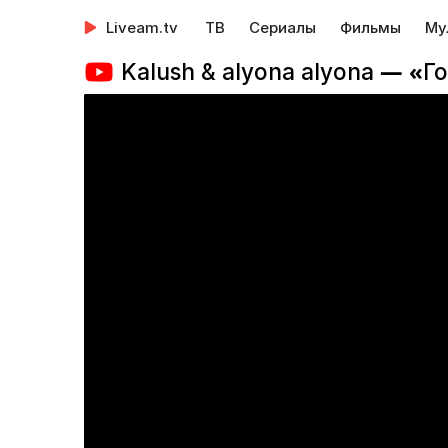
Liveam.tv
ТВ
Сериалы
Фильмы
Му
Kalush & alyona alyona — «Г