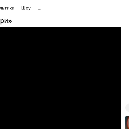
льтики
Шоу
…
ори»