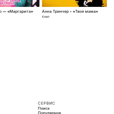
р — «Маргарита»
Анна Тринчер – «Твоя мама»
FI
Клип
Кл
СЕРВИС
Поиск
Популярное