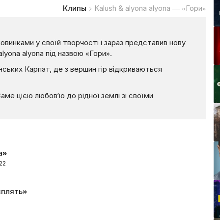
Клипы
Kalush & alyona alyona — «Гори»
овинками у своїй творчості і зараз представив нову
lyona alyona під назвою «Гори».
їнських Карпат, де з вершин гір відкриваються
Саме цією любов’ю до рідної землі зі своїми
a»
22
сплять»