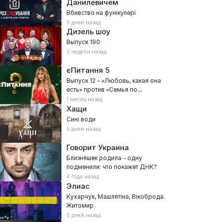
Данилевичем
Вбивство на фунікулері
5 дней назад
Дизель шоу
Выпуск 190
2 недели назад
єПитання
5
Выпуск 12 - «Любовь, какая она
есть» против «Семья по
воскресеньям»
1 месяц назад
Хащи
Сині води
5 дней назад
Говорит Украина
Близняшек родила – одну
подменили: что покажет ДНК?
4 года назад
Элиас
Кухарчук, Машлятіна, Вікоброда.
Житомир
5 дней назад