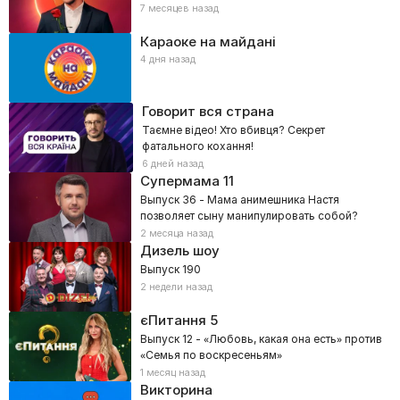
7 месяцев назад
Караоке на майдані
4 дня назад
Говорит вся страна
Таємне відео! Хто вбивця? Секрет
фатального кохання!
6 дней назад
Супермама
11
Выпуск 36 - Мама анимешника Настя
позволяет сыну манипулировать собой?
2 месяца назад
Дизель шоу
Выпуск 190
2 недели назад
єПитання
5
Выпуск 12 - «Любовь, какая она есть» против
«Семья по воскресеньям»
1 месяц назад
Викторина