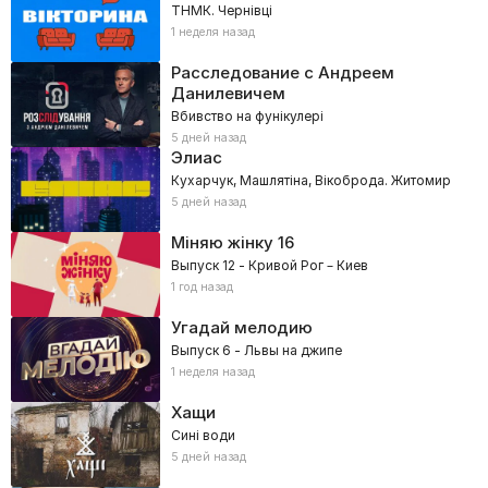
ТНМК. Чернівці
1 неделя назад
Расследование с Андреем
Данилевичем
Вбивство на фунікулері
5 дней назад
Элиас
Кухарчук, Машлятіна, Вікоброда. Житомир
5 дней назад
Міняю жінку
16
Выпуск 12 - Кривой Рог – Киев
1 год назад
Угадай мелодию
Выпуск 6 - Львы на джипе
1 неделя назад
Хащи
Сині води
5 дней назад