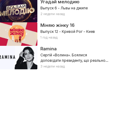
Угадай мелодию
Выпуск 6 - Львы на джипе
2 недели назад
Міняю жінку
16
Выпуск 12 - Кривой Рог – Киев
1 год назад
Ramina
Сергій «Волина». Боялися
доповідати президенту, що реально
відбувалося
3 недели назад
ормула 1
Фигурное катание
26, Спорт, Авто
2026, Спорт