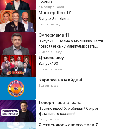
проекта
7 месяцев назад
МастерШеф
17
Выпуск 34 - Финал
1 месяц назад
Супермама
11
Выпуск 36 - Мама анимешника Настя
позволяет сыну манипулировать
собой?
2 месяца назад
Дизель шоу
Выпуск 190
3 недели назад
Караоке на майдані
5 дней назад
Говорит вся страна
Таємне відео! Хто вбивця? Секрет
фатального кохання!
1 неделя назад
Я стесняюсь своего тела
7