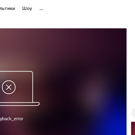
льтики
Шоу
…