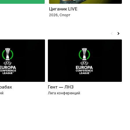
Циганик LIVE
П
2026, Спорт
2
рабах
Гент — ЛНЗ
П
ий
Лига конференций
Ли