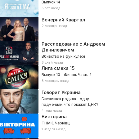
Выпуск 14
5 лет назад
Вечерний Квартал
2 месяца назад
Расследование с Андреем
Данилевичем
Вбивство на фунікулері
6 дней назад
Лига смеха
15
Выпуск 10 - Финал. Часть 2
8 месяцев назад
Говорит Украина
Близняшек родила – одну
подменили: что покажет ДНК?
4 года назад
Викторина
ТНМК. Чернівці
1 неделя назад