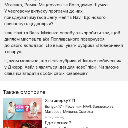
Міхієнко, Роман Міщеряков та Володимир Шумко.
У черговому випуску програми до них
приєднуватимуться Jerry Heil та Navi! Що нового
привнесуть ці дві зірки?
Іван Наві та Валік Міхієнко спробують зробити так, щоб
диплом мистецтв aka Поплавського повернувся
до свого володаря. До вашої уваги рубрика «Повернення
товару».
Цілком можливо, що після рубрики «Швидке побачення»
у Джеррі Хейл з’являться ідеї для нової пісні. Чи зможе
співачка вгадати особи своїх кавалерів?
Также смотрите
Хто зверху?
11
Выпуск 17 - Решетник, NAVI, Заливако vs
Матвеева, Мишина, Смеюха
4 года назад
Где логика?