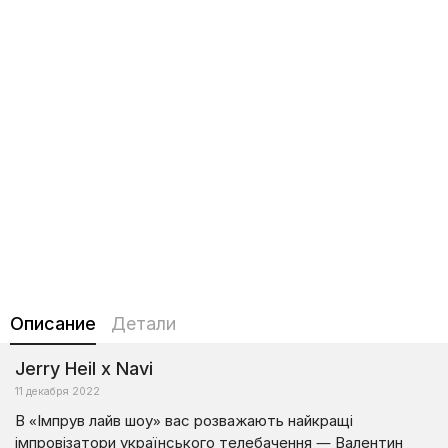
Описание
Детали
Jerry Heil х Navi
11 декабря 2022
В «Імпрув лайв шоу» вас розважають найкращі
імпровізатори українського телебачення — Валентин