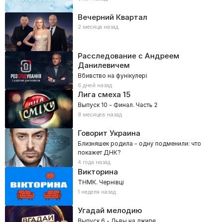
Вечерний Квартал
2 месяца назад
Расследование с Андреем
Данилевичем
Вбивство на фунікулері
6 дней назад
Лига смеха
15
Выпуск 10 - Финал. Часть 2
8 месяцев назад
Говорит Украина
Близняшек родила – одну подменили: что
покажет ДНК?
4 года назад
Викторина
ТНМК. Чернівці
1 неделя назад
Угадай мелодию
Выпуск 6 - Львы на джипе