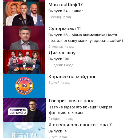
МастерШеф
17
Выпуск 34 - Финал
1 месяц назад
Супермама
11
Выпуск 36 - Мама анимешника Настя
позволяет сыну манипулировать собой?
2 месяца назад
Дизель шоу
Выпуск 190
3 недели назад
Караоке на майдані
5 дней назад
Говорит вся страна
Таємне відео! Хто вбивця? Секрет
фатального кохання!
1 неделя назад
Я стесняюсь своего тела
7
Выпуск 14
5 лет назад