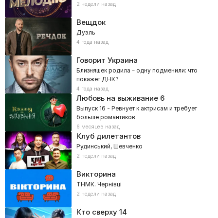
2 недели назад
Вещдок
Дуэль
4 года назад
Говорит Украина
Близняшек родила – одну подменили: что
покажет ДНК?
4 года назад
Любовь на выживание
6
Выпуск 16 - Ревнует к актрисам и требует
больше романтиков
6 месяцев назад
Клуб дилетантов
Рудинський, Шевченко
2 недели назад
Викторина
ТНМК. Чернівці
2 недели назад
Кто сверху
14