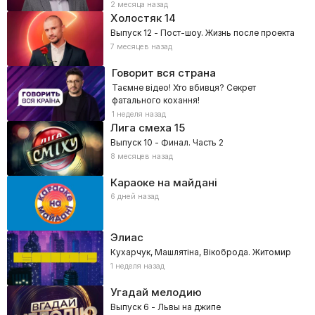
2 месяца назад
Холостяк
14
Выпуск 12 - Пост-шоу. Жизнь после проекта
7 месяцев назад
Говорит вся страна
Таємне відео! Хто вбивця? Секрет
фатального кохання!
1 неделя назад
Лига смеха
15
Выпуск 10 - Финал. Часть 2
8 месяцев назад
Караоке на майдані
6 дней назад
Элиас
Кухарчук, Машлятіна, Вікоброда. Житомир
1 неделя назад
Угадай мелодию
Выпуск 6 - Львы на джипе