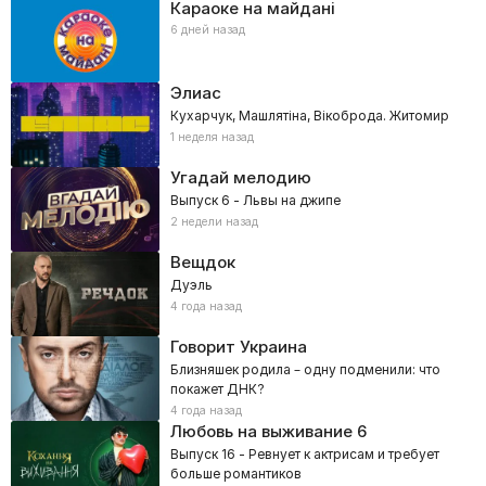
Караоке на майдані
6 дней назад
Элиас
Кухарчук, Машлятіна, Вікоброда. Житомир
1 неделя назад
Угадай мелодию
Выпуск 6 - Львы на джипе
2 недели назад
Вещдок
Дуэль
4 года назад
Говорит Украина
Близняшек родила – одну подменили: что
покажет ДНК?
4 года назад
Любовь на выживание
6
Выпуск 16 - Ревнует к актрисам и требует
больше романтиков