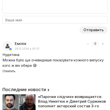
Отправить
Емілія
−
+
0
28.12.2024 в 00:37
Нудятина
Можна було ще очевидніше показувати кожного випуску
кого ж він обере 😅
Ответить
Последние новости
«Парочки слідчих» возвращается:
Влад Никитюк и Дмитрий Суржиков
пополнят актерский состав 3-го