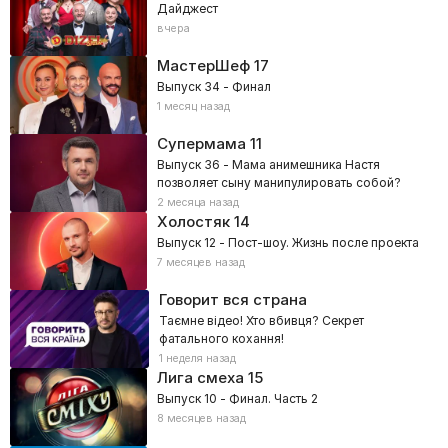
Дайджест
вчера
МастерШеф
17
Выпуск 34 - Финал
1 месяц назад
Супермама
11
Выпуск 36 - Мама анимешника Настя
позволяет сыну манипулировать собой?
2 месяца назад
Холостяк
14
Выпуск 12 - Пост-шоу. Жизнь после проекта
7 месяцев назад
Говорит вся страна
Таємне відео! Хто вбивця? Секрет
фатального кохання!
1 неделя назад
Лига смеха
15
Выпуск 10 - Финал. Часть 2
8 месяцев назад