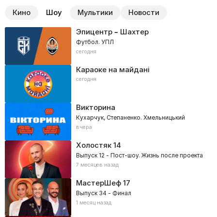
Кино
Шоу
Мультики
Новости
Эпицентр – Шахтер
Футбол. УПЛ
сегодня
Караоке на майдані
сегодня
Викторина
Кухарчук, Степаненко. Хмельницький
вчера
Холостяк
14
Выпуск 12 - Пост-шоу. Жизнь после проекта
7 месяцев назад
МастерШеф
17
Выпуск 34 - Финал
1 месяц назад