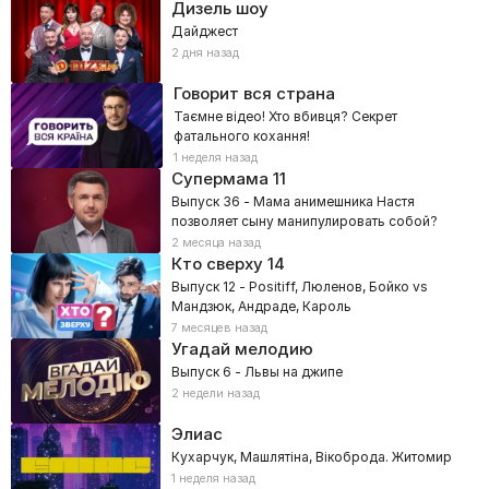
Дизель шоу
Дайджест
2 дня назад
Говорит вся страна
Таємне відео! Хто вбивця? Секрет
фатального кохання!
1 неделя назад
Супермама
11
Выпуск 36 - Мама анимешника Настя
позволяет сыну манипулировать собой?
2 месяца назад
Кто сверху
14
Выпуск 12 - Positiff, Люленов, Бойко vs
Мандзюк, Андраде, Кароль
7 месяцев назад
Угадай мелодию
Выпуск 6 - Львы на джипе
2 недели назад
Элиас
Кухарчук, Машлятіна, Вікоброда. Житомир
1 неделя назад