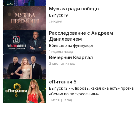
Музыка ради победы
Выпуск 19
сегодня
Расследование с Андреем
Данилевичем
Вбивство на фунікулері
1 неделя назад
Вечерний Квартал
2 месяца назад
єПитання
5
Выпуск 12 - «Любовь, какая она есть» против
«Семья по воскресеньям»
1 месяц назад