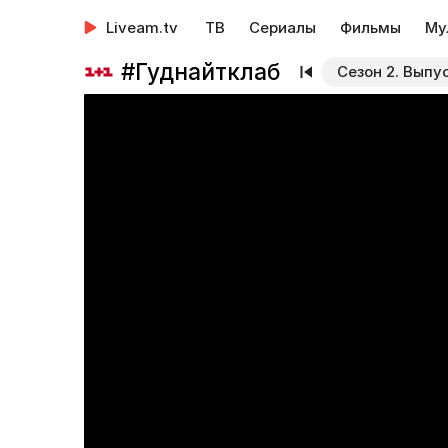
Liveam.tv
ТВ
Сериалы
Фильмы
Му
#Гуднайтклаб
Сезон 2. Выпу