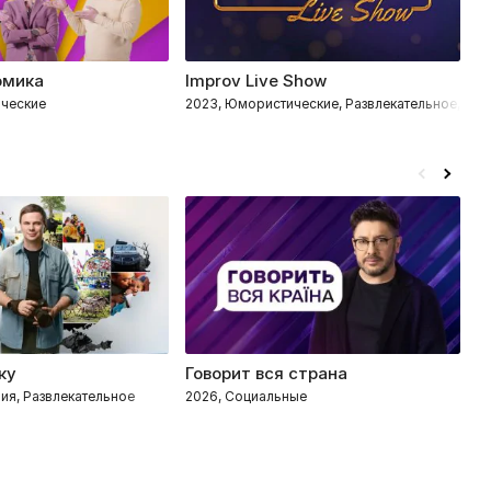
омика
Improv Live Show
Р
ические
2023, Юмористические, Развлекательное, Им
2
ку
Говорит вся страна
С
ия, Развлекательное
2026, Социальные
20