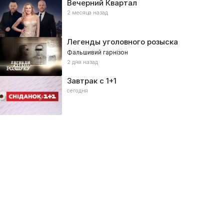
Вечерний Квартал
2 месяца назад
Легенды уголовного розыска
Фальшивий гарнізон
2 дня назад
Завтрак с 1+1
сегодня
енский Квартал
Вечерний Киев
021, Юмористические
2017, Развлекательное, Юморис