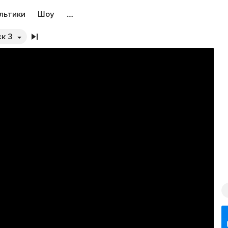
льтики
Шоу
…
ск 3