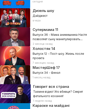
сегодня
Дизель шоу
Дайджест
вчера
Супермама
11
Выпуск 36 - Мама анимешника Настя
позволяет сыну манипулировать
собой?
2 месяца назад
Холостяк
14
Выпуск 12 - Пост-шоу. Жизнь после
проекта
7 месяцев назад
МастерШеф
17
Выпуск 34 - Финал
1 месяц назад
Говорит вся страна
Таємне відео! Хто вбивця? Секрет
фатального кохання!
1 неделя назад
Караоке на майдані