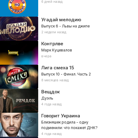
6 дней назад
Угадай мелодию
Выпуск 6 - Львы на джипе
2 недели назад
Контрлве
Марк Куцевалов
вчера
Лига смеха
15
Выпуск 10 - Финал. Часть 2
8 месяцев назад
Вещдок
Дуэль
4 года назад
Говорит Украина
Близняшек родила – одну
подменили: что покажет ДНК?
4 года назад