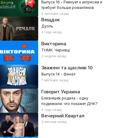
Выпуск 16 - Ревнует к актрисам и
требует больше романтиков
6 месяцев назад
Вещдок
Дуэль
4 года назад
Викторина
ТНМК. Чернівці
2 недели назад
Зважені та щасливі
10
Выпуск 14 - Финал
7 месяцев назад
Говорит Украина
Близняшек родила – одну
подменили: что покажет ДНК?
4 года назад
Вечерний Квартал
2 месяца назад