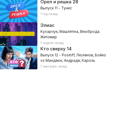
Орел и решка
28
Выпуск 11 - Тунис
1 год назад
Элиас
Кухарчук, Машлятіна, Вікоброда.
Житомир
1 неделя назад
Кто сверху
14
Выпуск 12 - Positiff, Люленов, Бойко
vs Мандзюк, Андраде, Кароль
7 месяцев назад