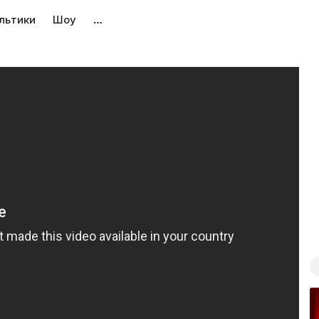
льтики
Шоу
…