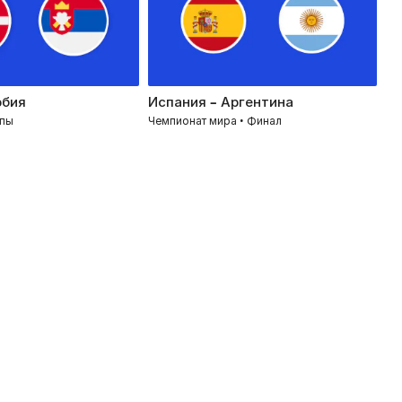
рбия
Испания – Аргентина
Ис
опы
Чемпионат мира • Финал
Че