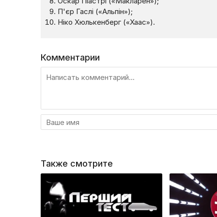
Оскар Піастрі («Макларен»);
П'єр Гаслі («Альпін»);
Ніко Хюлькенберг («Хаас»).
Комментарии
Также смотрите