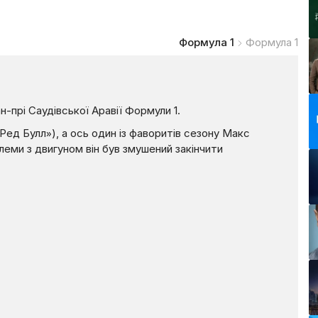
Формула 1
Формула 1
н-прі Саудівської Аравії Формули 1.
Ред Булл»), а ось один із фаворитів сезону Макс
еми з двигуном він був змушений закінчити