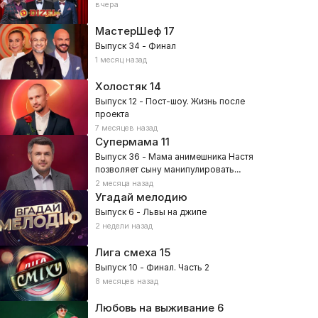
вчера
МастерШеф
17
Выпуск 34 - Финал
1 месяц назад
Холостяк
14
Выпуск 12 - Пост-шоу. Жизнь после
проекта
7 месяцев назад
Супермама
11
Выпуск 36 - Мама анимешника Настя
позволяет сыну манипулировать
собой?
2 месяца назад
Угадай мелодию
Выпуск 6 - Львы на джипе
2 недели назад
Лига смеха
15
Выпуск 10 - Финал. Часть 2
8 месяцев назад
Любовь на выживание
6