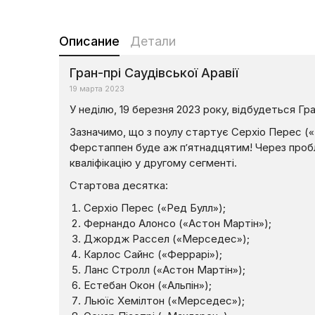
Описание
Детали
Гран-прі Саудівської Аравії
19 марта 2023
У неділю, 19 березня 2023 року, відбудеться Гра
Зазначимо, що з поулу стартує Серхіо Перес («
Ферстаппен буде аж п’ятнадцятим! Через пробл
кваліфікацію у другому сегменті.
Стартова десятка:
Серхіо Перес («Ред Булл»);
Фернандо Алонсо («Астон Мартін»);
Джордж Рассел («Мерседес»);
Карлос Сайнс («Феррарі»);
Ланс Стролл («Астон Мартін»);
Естебан Окон («Альпін»);
Льюїс Хемілтон («Мерседес»);