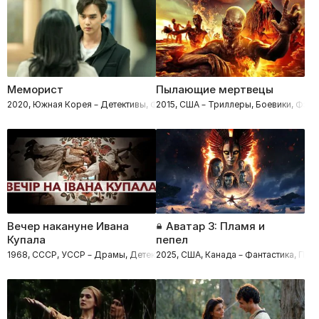
Меморист
Пылающие мертвецы
2020, Южная Корея – Детективы, Фэнтези, Криминал
2015, США – Триллеры, Боевики, Фэнт
Вечер накануне Ивана
Аватар 3: Пламя и
Купала
пепел
1968, СССР, УССР – Драмы, Детективы, Фэнтези
2025, США, Канада – Фантастика, При