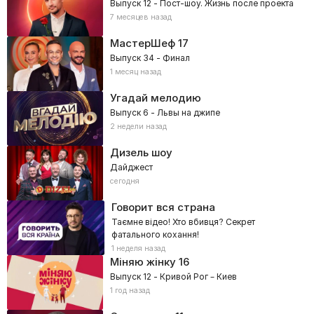
Выпуск 12 - Пост-шоу. Жизнь после проекта
7 месяцев назад
МастерШеф
17
Выпуск 34 - Финал
1 месяц назад
Угадай мелодию
Выпуск 6 - Львы на джипе
2 недели назад
Дизель шоу
Дайджест
сегодня
Говорит вся страна
Таємне відео! Хто вбивця? Секрет
фатального кохання!
1 неделя назад
Міняю жінку
16
Выпуск 12 - Кривой Рог – Киев
1 год назад