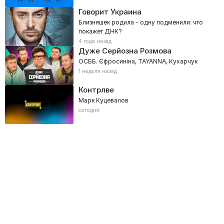
Говорит Украина
Близняшек родила – одну подменили: что
покажет ДНК?
4 года назад
Дуже Серйозна Розмова
ОСББ. Єфросиніна, TAYANNA, Кухарчук
1 неделя назад
Контрлве
Марк Куцевалов
сегодня