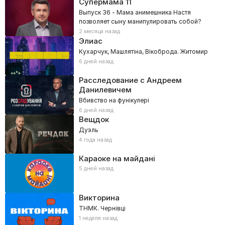
Супермама
11
Выпуск 36 - Мама анимешника Настя
позволяет сыну манипулировать собой?
2 месяца назад
Элиас
Кухарчук, Машлятіна, Вікоброда. Житомир
6 дней назад
Расследование с Андреем
Данилевичем
Вбивство на фунікулері
6 дней назад
Вещдок
Дуэль
4 года назад
Караоке на майдані
5 дней назад
Викторина
ТНМК. Чернівці
1 неделя назад