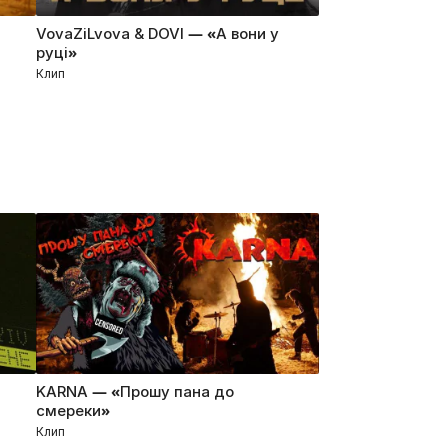
VovaZiLvova & DOVI — «А вони у
руці»
Клип
KARNA — «Прошу пана до
смереки»
Клип