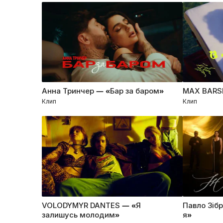
Анна Тринчер — «Бар за баром»
MAX BARSK
Клип
Клип
VOLODYMYR DANTES — «Я
Павло Зіб
залишусь молодим»
я»