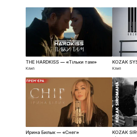
THE HARDKISS — «Тільки там»
KOZAK SY
Клип
Клип
Ирина Билык — «Снег»
KOZAK SI