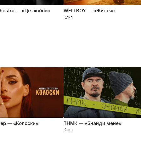
chestra — «Це любов»
WELLBOY — «Життя»
Клип
чер — «Колоски»
ТНМК — «Знайди мене»
Клип