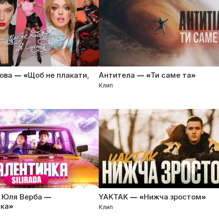
ова — «Щоб не плакати,
Антитела — «Ти саме та»
Клип
& Юля Верба —
YAKTAK — «Нижча зростом»
ка»
Клип