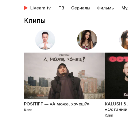
Liveam.tv
ТВ
Сериалы
Фильмы
Му
Клипы
POSITIFF — «А може, хочеш?»
KALUSH & 
«Останній
Клип
Клип