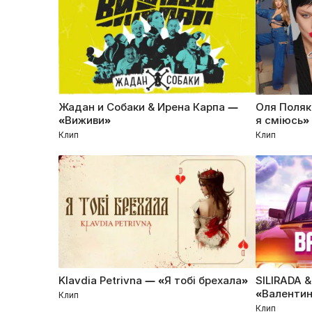
Жадан и Собаки & Ирена Карпа —
Оля Поляк
«Виживи»
я сміюсь»
Клип
Клип
Klavdia Petrivna — «Я тобі брехала»
SILIRADA 
«Валентин
Клип
Клип