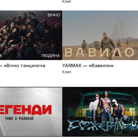
Клип
— «Вічно танцююча
YARMAK — «Вавилон»
Клип