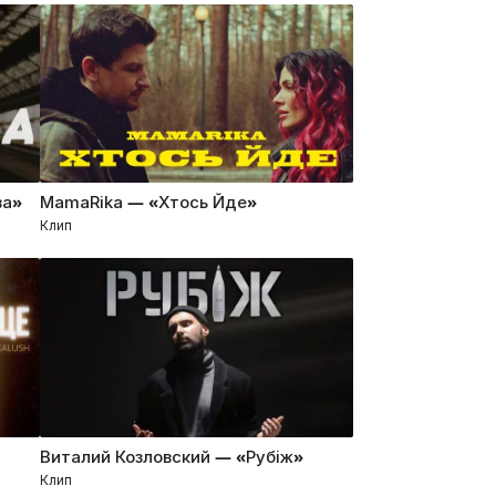
ва»
MamaRika — «Хтось Йде»
Клип
Виталий Козловский — «Рубіж»
Клип