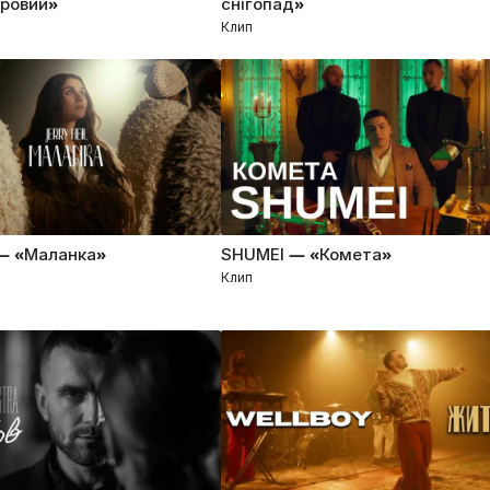
оровий»
снігопад»
Клип
 — «Маланка»
SHUMEI — «Комета»
Клип