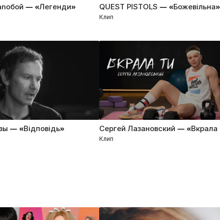
аnобой — «Легенди»
QUEST PISTOLS — «Божевiльна»
Клип
зы — «Відповідь»
Сергей Лазановский — «Вкрала 
Клип