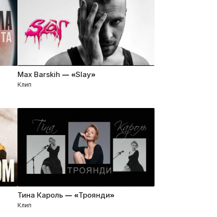
Max Barskih — «Slay»
Клип
Тина Кароль — «Троянди»
Клип