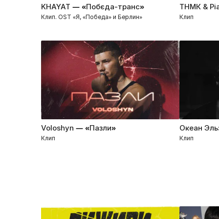
KHAYAT — «Побєда-транс»
ТНМК & Рі
Клип. OST «Я, «Победа» и Берлин»
Клип
Voloshyn — «Пазли»
Океан Эль
Клип
Клип