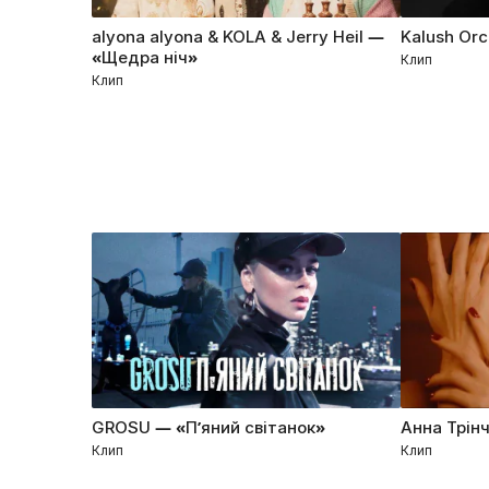
alyona alyona & KOLA & Jerry Heil —
Kalush Or
«Щедра ніч»
Клип
Клип
GROSU — «П’яний свiтанок»
Анна Трін
Клип
Клип