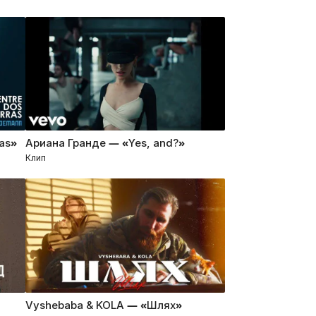
ras»
Ариана Гранде — «Yes, and?»
Клип
і
Vyshebaba & KOLA — «Шлях»