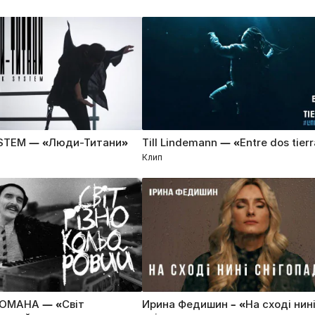
STEM — «Люди-Титани»
Till Lindemann — «Entre dos tier
Клип
ROMAHA — «Світ
Ирина Федишин – «На сході нин