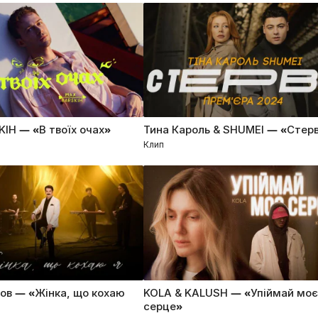
IH — «В твоїх очах»
Тина Кароль & SHUMEI — «Стер
Клип
ров — «Жінка, що кохаю
KOLA & KALUSH — «Упіймай моє
серце»