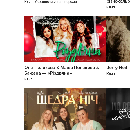
різноколь
Клип. Украиноязычная версия
Клип
Оля Полякова & Маша Полякова &
Jerry Heil
Бажана — «Різдвяна»
Клип
Клип