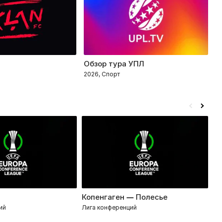
Обзор тура УПЛ
П
2026, Спорт
2
Копенгаген — Полесье
ЛН
ий
Лига конференций
Ли