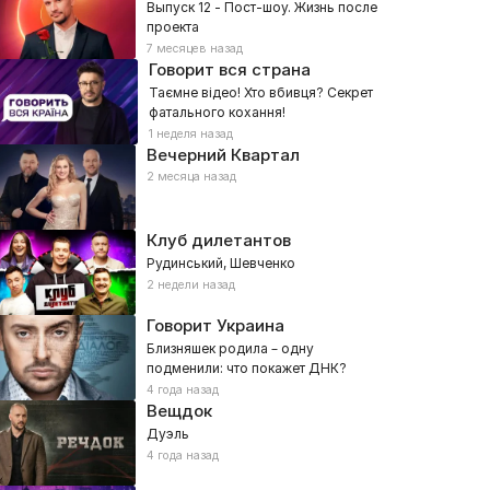
Выпуск 12 - Пост-шоу. Жизнь после
проекта
7 месяцев назад
Говорит вся страна
Таємне відео! Хто вбивця? Секрет
фатального кохання!
1 неделя назад
Вечерний Квартал
2 месяца назад
Клуб дилетантов
Рудинський, Шевченко
2 недели назад
Говорит Украина
Близняшек родила – одну
подменили: что покажет ДНК?
4 года назад
Вещдок
Дуэль
4 года назад