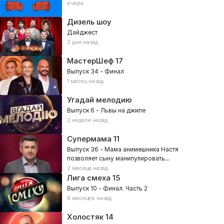
вчера
Дизель шоу
Дайджест
2 дня назад
МастерШеф
17
Выпуск 34 - Финал
1 месяц назад
Угадай мелодию
Выпуск 6 - Львы на джипе
2 недели назад
Супермама
11
Выпуск 36 - Мама анимешника Настя
позволяет сыну манипулировать
собой?
2 месяца назад
Лига смеха
15
Выпуск 10 - Финал. Часть 2
8 месяцев назад
Холостяк
14