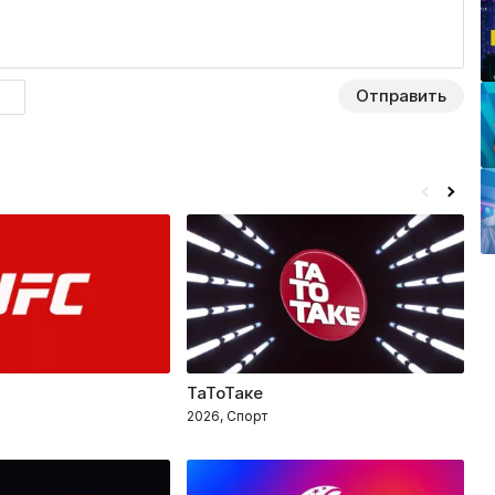
Отправить
ТаТоТаке
К
2026, Спорт
2