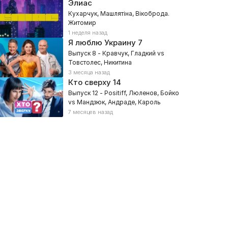
Элиас
Кухарчук, Машлятіна, Вікоброда.
Житомир
1 неделя назад
Я люблю Украину
7
Выпуск 8 - Кравчук, Гладкий vs
Товстолес, Никитина
3 месяца назад
Кто сверху
14
Выпуск 12 - Positiff, Люленов, Бойко
vs Мандзюк, Андраде, Кароль
7 месяцев назад
ДК
Циганик LIVE
026, Спорт
2026, Спорт