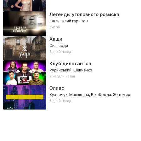
Легенды уголовного розыска
Фальшивий гарнізон
вчера
Хащи
Сині води
6 дней назад
Клуб дилетантов
Рудинський, Шевченко
2 недели назад
Элиас
Кухарчук, Машлятіна, Вікоброда. Житомир
6 дней назад