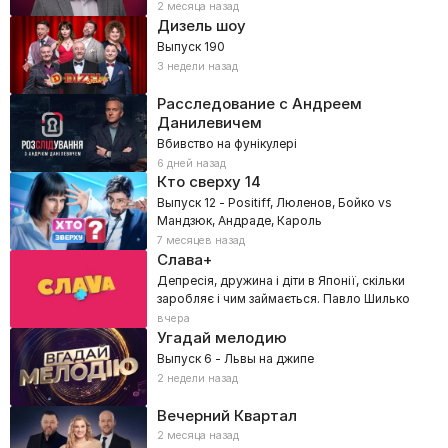
2 месяца назад
Дизель шоу
Выпуск 190
3 недели назад
Расследование с Андреем
Данилевичем
Вбивство на фунікулері
6 дней назад
Кто сверху
14
Выпуск 12 - Positiff, Люленов, Бойко vs
Мандзюк, Андраде, Кароль
7 месяцев назад
Слава+
Депресія, дружина і діти в Японії, скільки
заробляє і чим займається. Павло Шилько
вчера
Угадай мелодию
Выпуск 6 - Львы на джипе
2 недели назад
Вечерний Квартал
2 месяца назад