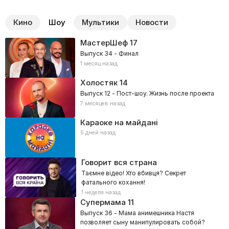
Кино
Шоу
Мультики
Новости
МастерШеф
17
Выпуск 34 - Финал
1 месяц назад
Холостяк
14
Выпуск 12 - Пост-шоу. Жизнь после проекта
7 месяцев назад
Караоке на майдані
5 дней назад
Говорит вся страна
Таємне відео! Хто вбивця? Секрет
фатального кохання!
1 неделя назад
Супермама
11
Выпуск 36 - Мама анимешника Настя
позволяет сыну манипулировать собой?