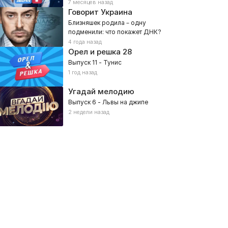
7 месяцев назад
Говорит Украина
Близняшек родила – одну
подменили: что покажет ДНК?
4 года назад
Орел и решка
28
Выпуск 11 - Тунис
1 год назад
Угадай мелодию
Выпуск 6 - Львы на джипе
2 недели назад
LAN FC
КДК
026, Спорт
2026, Спорт