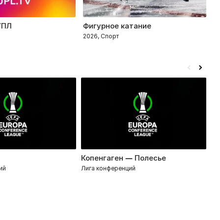
УПЛ
Фигурное катание
Т
2026, Спорт
2
Копенгаген — Полесье
Ди
ий
Лига конференций
Ли