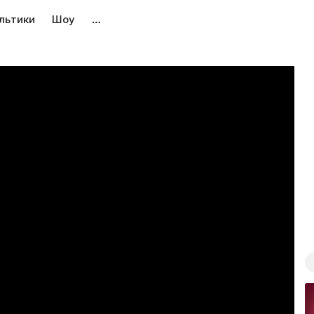
льтики
Шоу
…