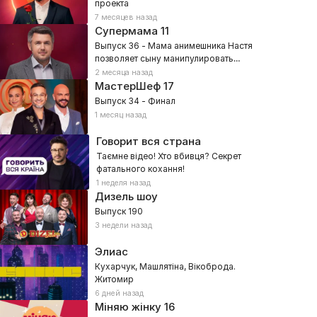
проекта
7 месяцев назад
Супермама
11
Выпуск 36 - Мама анимешника Настя
позволяет сыну манипулировать
собой?
2 месяца назад
МастерШеф
17
Выпуск 34 - Финал
1 месяц назад
Говорит вся страна
Таємне відео! Хто вбивця? Секрет
фатального кохання!
1 неделя назад
Дизель шоу
Выпуск 190
3 недели назад
Элиас
Кухарчук, Машлятіна, Вікоброда.
Житомир
6 дней назад
Міняю жінку
16