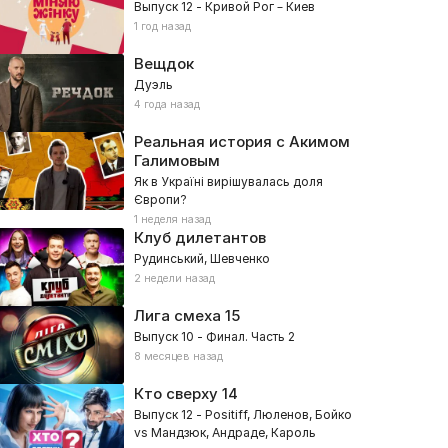
Выпуск 12 - Кривой Рог – Киев
1 год назад
Вещдок
Дуэль
4 года назад
Реальная история с Акимом
Галимовым
Як в Україні вирішувалась доля
Європи?
1 неделя назад
Клуб дилетантов
Рудинський, Шевченко
2 недели назад
Лига смеха
15
Выпуск 10 - Финал. Часть 2
8 месяцев назад
Кто сверху
14
Выпуск 12 - Positiff, Люленов, Бойко
vs Мандзюк, Андраде, Кароль