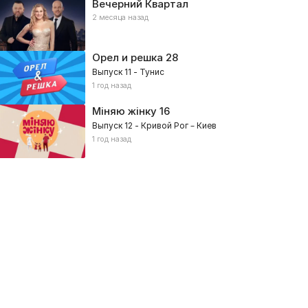
Вечерний Квартал
2 месяца назад
Орел и решка
28
Выпуск 11 - Тунис
1 год назад
Міняю жінку
16
Выпуск 12 - Кривой Рог – Киев
1 год назад
ДК
Циганик LIVE
026, Спорт
2026, Спорт