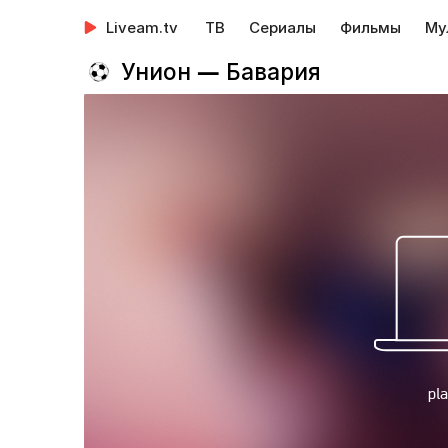
Liveam.tv
ТВ
Сериалы
Фильмы
Му
Унион — Бавария