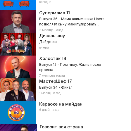
сегодня
Супермама
11
Выпуск 36 - Мама анимешника Настя
позволяет сыну манипулировать
собой?
2 месяца назад
Дизель шоу
Дайджест
вчера
Холостяк
14
Выпуск 12 - Пост-шоу. Жизнь после
проекта
7 месяцев назад
МастерШеф
17
Выпуск 34 - Финал
1 месяц назад
Караоке на майдані
6 дней назад
Говорит вся страна