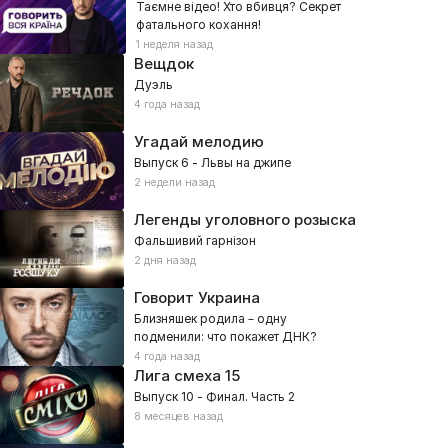
Таємне відео! Хто вбивця? Секрет
фатального кохання!
1 неделя назад
Вещдок
Дуэль
4 года назад
Угадай мелодию
Выпуск 6 - Львы на джипе
2 недели назад
Легенды уголовного розыска
Фальшивий гарнізон
2 дня назад
Говорит Украина
Близняшек родила – одну
подменили: что покажет ДНК?
4 года назад
Лига смеха
15
Выпуск 10 - Финал. Часть 2
8 месяцев назад