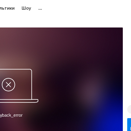
льтики
Шоу
…