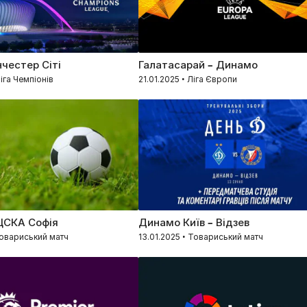
честер Сіті
Галатасарай – Динамо
Ліга Чемпіонів
21.01.2025 • Ліга Європи
ЦСКА Софія
Динамо Київ – Відзев
Товариський матч
13.01.2025 • Товариський матч