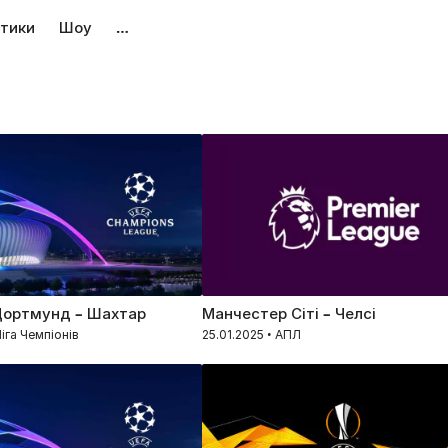
тики
Шоу
…
Дортмунд – Шахтар
Манчестер Сіті – Челсі
Ліга Чемпіонів
25.01.2025 • АПЛ