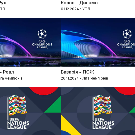
Рух
Колос – Динамо
УПЛ
01.12.2024 • УПЛ
– Реал
Баварія – ПСЖ
іга Чемпіонів
26.11.2024 • Ліга Чемпіонів