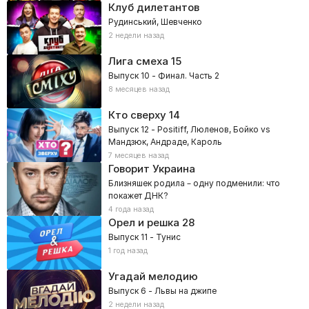
Клуб дилетантов
Рудинський, Шевченко
2 недели назад
Лига смеха
15
Выпуск 10 - Финал. Часть 2
8 месяцев назад
Кто сверху
14
Выпуск 12 - Positiff, Люленов, Бойко vs
Мандзюк, Андраде, Кароль
7 месяцев назад
Говорит Украина
Близняшек родила – одну подменили: что
покажет ДНК?
4 года назад
Орел и решка
28
Выпуск 11 - Тунис
1 год назад
Угадай мелодию
Выпуск 6 - Львы на джипе
2 недели назад