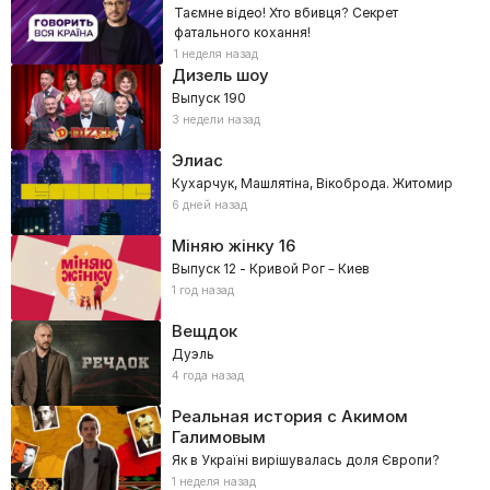
Таємне відео! Хто вбивця? Секрет
фатального кохання!
1 неделя назад
Дизель шоу
Выпуск 190
3 недели назад
Элиас
Кухарчук, Машлятіна, Вікоброда. Житомир
6 дней назад
Міняю жінку
16
Выпуск 12 - Кривой Рог – Киев
1 год назад
Вещдок
Дуэль
4 года назад
Реальная история с Акимом
Галимовым
Як в Україні вирішувалась доля Європи?
1 неделя назад