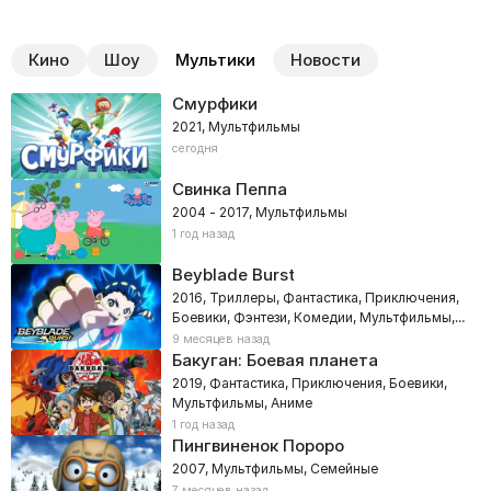
Кино
Шоу
Мультики
Новости
Смурфики
2021, Мультфильмы
сегодня
Свинка Пеппа
2004 - 2017, Мультфильмы
1 год назад
Beyblade Burst
2016, Триллеры, Фантастика, Приключения,
Боевики, Фэнтези, Комедии, Мультфильмы,
Семейные, Аниме
9 месяцев назад
Бакуган: Боевая планета
2019, Фантастика, Приключения, Боевики,
Мультфильмы, Аниме
1 год назад
Пингвиненок Пороро
2007, Мультфильмы, Семейные
7 месяцев назад