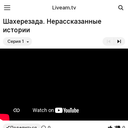
Liveam.tv
Шахерезада. Нерассказанные
истории
Серия 1
Поделиться
0
1
0