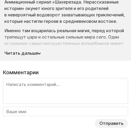
Анимационный сериал «Шахерезада. Нерассказанные
истории» окунет юного зрителя и его родителей
в невероятный водоворот захватывающих приключений,
которые настигли героев в средневековом востоке.
Именно там воцарилась реальная магия, перед которой
трепещут цари и остальные сильные мира сего. Один
из здешних самых могущественных волшебников имеет
дочь, которую зовут Шахерехада. На нее возложена
Читать дальше
ответственная миссия — спасти султана Карима
от страшного проклятия. Злые силы обратили парня
в непонятное существо синего цвета.
Комментарии
Все началось с того момента, как султан взошел на трон
после смерти его отца, которого все уважали и очень
любили. Карим также обладал мудростью и чувством
справедливости, за что и был избран наследником,
несмотря на то, что по правилам корону должен был
одеть старший сын Шазаман. Дело в том, что брат
Карима был недалеким, злобным и завистливым,
Отправить
а проблемы народа его и вовсе не интересовали.
Но он сильно жаждал власти и не смог принять такую