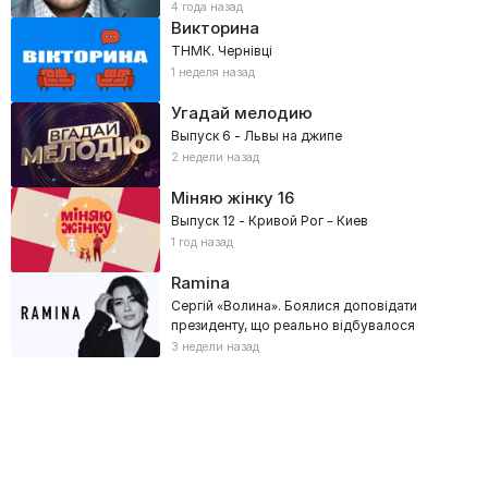
4 года назад
Викторина
ТНМК. Чернівці
1 неделя назад
Угадай мелодию
Выпуск 6 - Львы на джипе
2 недели назад
Міняю жінку
16
Выпуск 12 - Кривой Рог – Киев
1 год назад
Ramina
Сергій «Волина». Боялися доповідати
президенту, що реально відбувалося
3 недели назад