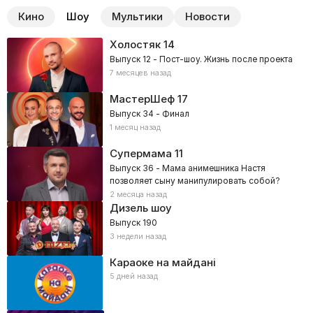
Кино
Шоу
Мультики
Новости
Холостяк
14
Выпуск 12 - Пост-шоу. Жизнь после проекта
7 месяцев назад
МастерШеф
17
Выпуск 34 - Финал
1 месяц назад
Супермама
11
Выпуск 36 - Мама анимешника Настя
позволяет сыну манипулировать собой?
2 месяца назад
Дизель шоу
Выпуск 190
3 недели назад
Караоке на майдані
5 дней назад