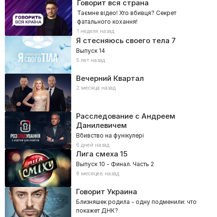
Говорит вся страна
Таємне відео! Хто вбивця? Секрет
фатального кохання!
1 неделя назад
Я стесняюсь своего тела
7
Выпуск 14
5 лет назад
Вечерний Квартал
2 месяца назад
Расследование с Андреем
Данилевичем
Вбивство на фунікулері
6 дней назад
Лига смеха
15
Выпуск 10 - Финал. Часть 2
8 месяцев назад
Говорит Украина
Близняшек родила – одну подменили: что
покажет ДНК?