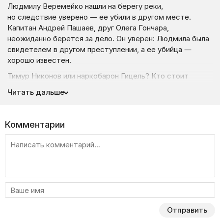
Людмилу Веремейко нашли на берегу реки,
но следствие уверено — ее убили в другом месте.
Капитан Андрей Пашаев, друг Олега Гончара,
неожиданно берется за дело. Он уверен: Людмила была
свидетелем в другом преступлении, а ее убийца —
хорошо известен.
Тимур Никонов или наркобарон Гицель? Кто стоит
за этим преступлением, и удастся ли привлечь
Читать дальше
виновного к ответственности?
Комментарии
Отправить