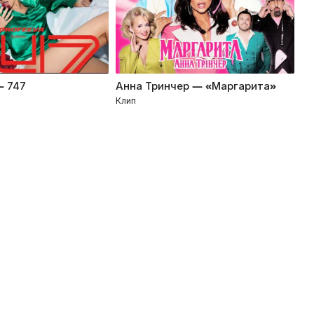
— 747
Анна Тринчер — «Маргарита»
KO
Клип
Кл