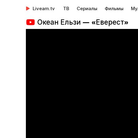
Liveam.tv
ТВ
Сериалы
Фильмы
Му
Океан Ельзи — «Еверест»