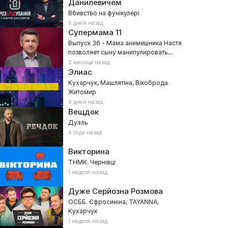
Данилевичем
Вбивство на фунікулері
6 дней назад
Супермама
11
Выпуск 36 - Мама анимешника Настя
позволяет сыну манипулировать
собой?
2 месяца назад
Элиас
Кухарчук, Машлятіна, Вікоброда.
Житомир
6 дней назад
Вещдок
Дуэль
4 года назад
Викторина
ТНМК. Чернівці
1 неделя назад
Дуже Серйозна Розмова
ОСББ. Єфросиніна, TAYANNA,
Кухарчук
1 неделя назад