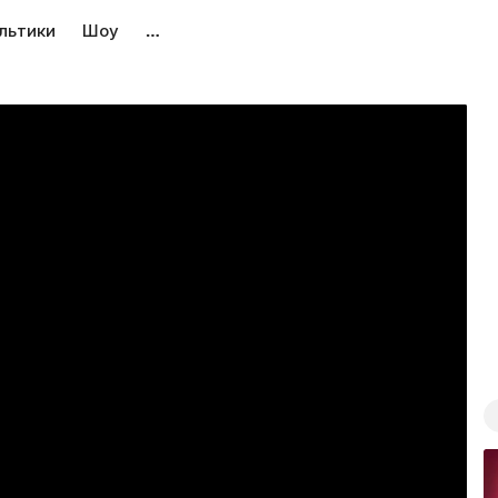
льтики
Шоу
…