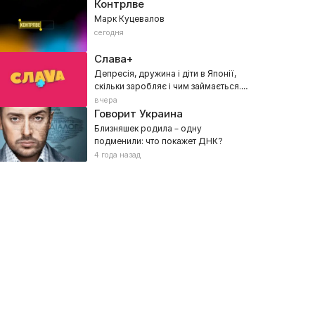
Контрлве
Марк Куцевалов
сегодня
Слава+
Депресія, дружина і діти в Японії,
скільки заробляє і чим займається.
Павло Шилько
вчера
Говорит Украина
Близняшек родила – одну
подменили: что покажет ДНК?
4 года назад