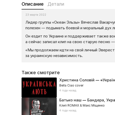
Описание
Детали
23 марта 2022
Лидер группы «Океан Эльзы» Вячеслав Вакарчу
полезен — подымать боевой и моральный дух 
Он ездит по Украине и поддерживает также вое
а сейчас записал клип на свою старую песню 
«Мы продолжаем идти на свой личный Эверест
за украинскую независимость.
Также смотрите
Христина Соловій — «Украї
Bella Ciao cover
4 года назад
Батько наш — Бандера, Укра
Клип ROMAX & Макс Міщенко
4 года назад