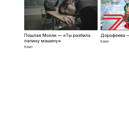
Пошлая Молли — «Ты разбила
Дорофеева 
папину машину»
Клип
Клип