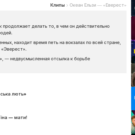
Клипы
Океан Ельзи — «Еверест»
к продолжает делать то, в чем он действительно
людей.
нных, находит время петь на вокзалах по всей стране,
— «Эверест».
», — недвусмысленная отсылка к борьбе
нська лють»
їна — мати!