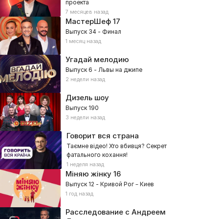
проекта
7 месяцев назад
МастерШеф
17
Выпуск 34 - Финал
1 месяц назад
Угадай мелодию
Выпуск 6 - Львы на джипе
2 недели назад
Дизель шоу
Выпуск 190
3 недели назад
Говорит вся страна
Таємне відео! Хто вбивця? Секрет
фатального кохання!
1 неделя назад
Міняю жінку
16
Выпуск 12 - Кривой Рог – Киев
1 год назад
Расследование с Андреем