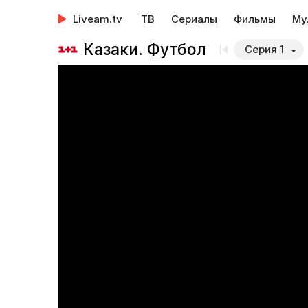
Liveam.tv
ТВ
Сериалы
Фильмы
Му
Казаки. Футбол
Серия 1