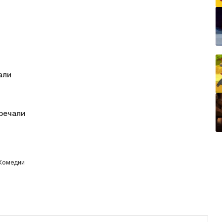
али
тречали
 Комедии