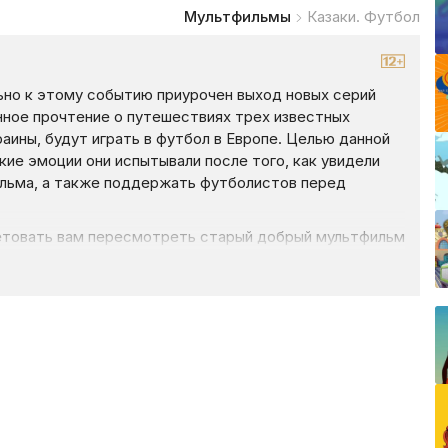
Мультфильмы
Казаки. Футбол
льно к этому событию приурочен выход новых серий
нное прочтение о путешествиях трех известных
краины, будут играть в футбол в Европе. Целью данной
кие эмоции они испытывали после того, как увидели
ильма, а также поддержать футболистов перед
товать вам пересмотреть старый добрый мультфильм
азать свое умение управлять мячом, но на этот раз
перниками. Герои отправляются в новое путешествие,
не обойдется без курьезных ситуаций. Европа снова
оны, и на пути к футбольному триумфу встанут
и другие игроки современного спорта. В какие новые
 конкурентами? Смотрите новые серии «Казаки.Футбол»
арных казаков.