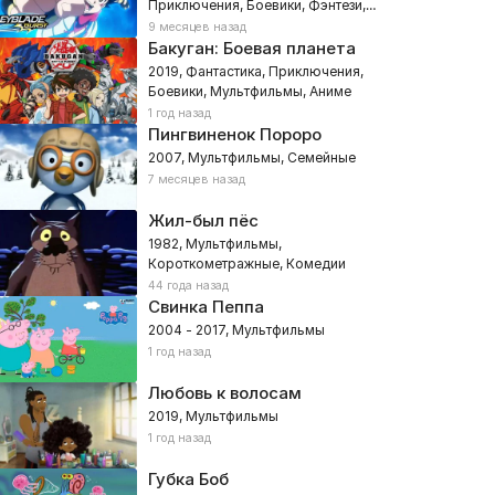
Приключения, Боевики, Фэнтези,
Комедии, Мультфильмы, Семейные,
9 месяцев назад
Аниме
Бакуган: Боевая планета
2019, Фантастика, Приключения,
Боевики, Мультфильмы, Аниме
1 год назад
Пингвиненок Пороро
2007, Мультфильмы, Семейные
7 месяцев назад
Жил-был пёс
1982, Мультфильмы,
Короткометражные, Комедии
44 года назад
Свинка Пеппа
2004 - 2017, Мультфильмы
1 год назад
Любовь к волосам
2019, Мультфильмы
1 год назад
Губка Боб