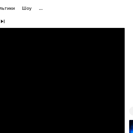
льтики
Шоу
…