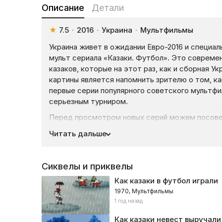
Описание
Детали
★
7.5
·
2016
·
Украина
·
Мультфильмы
Украина живет в ожидании Евро-2016 и специа
мульт сериала «Казаки. Футбол». Это совреме
казаков, которые на этот раз, как и сборная У
картины является напомнить зрителю о том, ка
первые серии популярного советского мультф
серьезным турниром.
Перед просмотром новых серий можем посове
1970 года —
Как казаки в футбол играли
.
Читать дальше
46 лет назад Око, Грай и Тур уже пытались пок
им предстоит справиться с более сильными со
Сиквелы и приквелы
где их ждут новые приключения и, как обычно, 
открывается для персонажей с необычной стор
Как казаки в футбол играли
Криштиану Роналду, Срна, Пьер Луджи Коллина 
1970, Мультфильмы
истории попадут герои и как они справятся с
1 год назад
и узнаете, чем закончится приключение легенд
Как казаки невест выручали