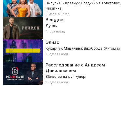
Выпуск 8 - Кравчук, Гладкий vs Товстолес,
Никитина
3 месяца назад
Вещдок
Дуэль
4 года назад
Элиас
Кухарчук, Машлятіна, Вікоброда. Житомир
1 неделя назад
Расследование с Андреем
Данилевичем
Вбивство на фунікулері
1 неделя назад