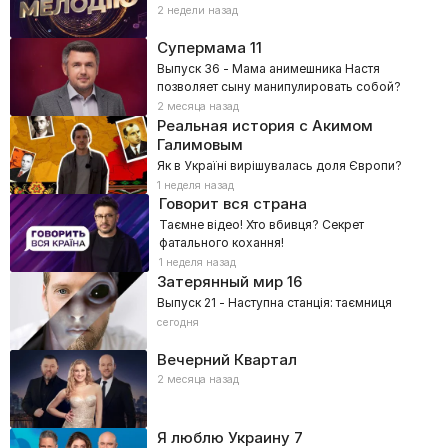
2 недели назад
Супермама
11
Выпуск 36 - Мама анимешника Настя
позволяет сыну манипулировать собой?
2 месяца назад
Реальная история с Акимом
Галимовым
Як в Україні вирішувалась доля Європи?
1 неделя назад
Говорит вся страна
Таємне відео! Хто вбивця? Секрет
фатального кохання!
1 неделя назад
Затерянный мир 16
Выпуск 21 - Наступна станція: таємниця
сегодня
Вечерний Квартал
2 месяца назад
Я люблю Украину
7