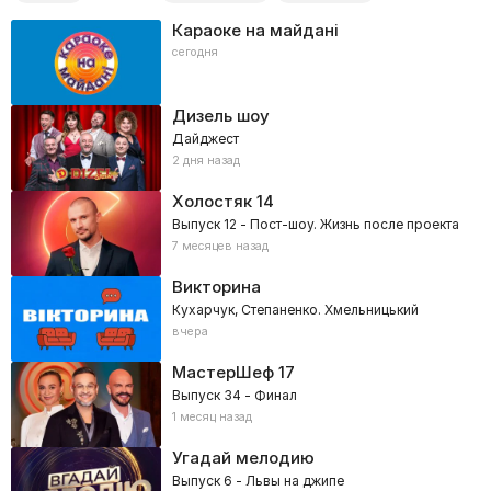
Караоке на майдані
сегодня
Дизель шоу
Дайджест
2 дня назад
Холостяк
14
Выпуск 12 - Пост-шоу. Жизнь после проекта
7 месяцев назад
Викторина
Кухарчук, Степаненко. Хмельницький
вчера
МастерШеф
17
Выпуск 34 - Финал
1 месяц назад
Угадай мелодию
Выпуск 6 - Львы на джипе