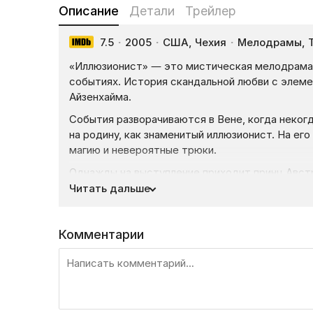
Описание
Детали
Трейлер
7.5
·
2005
·
США, Чехия
·
Мелодрамы, 
«Иллюзионист» — это мистическая мелодрама,
событиях. История скандальной любви с элеме
Айзенхайма.
События разворачиваются в Вене, когда неког
на родину, как знаменитый иллюзионист. На е
магию и невероятные трюки.
Однажды на выступление приходит принц Авст
невестой герцогиней Софи, с которой когда-т
Читать дальше
нанимает полицейского инспектора Уля, чтобы 
И узнает необычные факты, что когда-то давно
Комментарии
которая теперь является невестой кронпринца
Леопольд понимает за чем на самом деле верн
свою невесту. Тем не менее, Айзенхайм не на
бежать с ним…