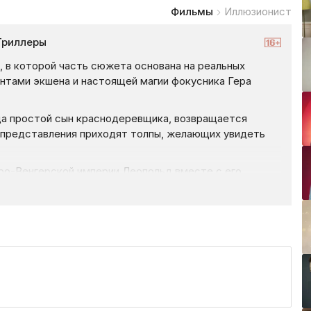
Фильмы
Иллюзионист
Триллеры
 в которой часть сюжета основана на реальных
нтами экшена и настоящей магии фокусника Гера
да простой сын краснодеревщика, возвращается
го представления приходят толпы, желающих увидеть
ро-Венгерской империи Леопольд вместе с его
о в детстве дружил Айзенхайм. Перед этим Леопольд
навести некие справки о загадочном иллюзионисте.
 тот был разлучен с его возлюбленной Софией,
.
улся в Вену фокусник и не собирается уступать ему
мерен душить свой любовный порыв и уговаривает Софи