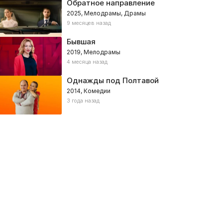
Обратное направление
2025, Мелодрамы, Драмы
9 месяцев назад
Бывшая
2019, Мелодрамы
4 месяца назад
Однажды под Полтавой
2014, Комедии
3 года назад
енская интуиция
Остров проклятых
тези
003, Украина – Мелодрамы
2010, США – Драмы, Детективы,