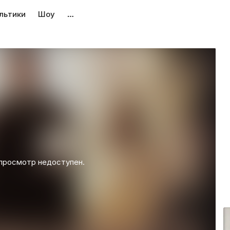
льтики
Шоу
…
просмотр недоступен.