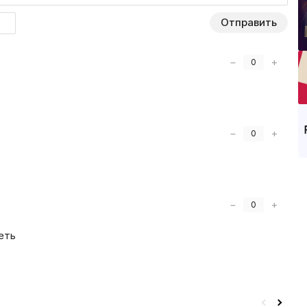
Отправить
−
+
0
−
+
0
−
+
0
еть