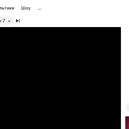
льтики
Шоу
…
к 7