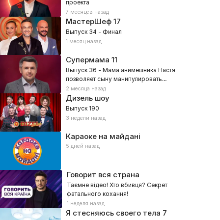
проекта
7 месяцев назад
МастерШеф
17
Выпуск 34 - Финал
1 месяц назад
Супермама
11
Выпуск 36 - Мама анимешника Настя
позволяет сыну манипулировать
собой?
2 месяца назад
Дизель шоу
Выпуск 190
3 недели назад
Караоке на майдані
5 дней назад
Говорит вся страна
Таємне відео! Хто вбивця? Секрет
фатального кохання!
1 неделя назад
Я стесняюсь своего тела
7