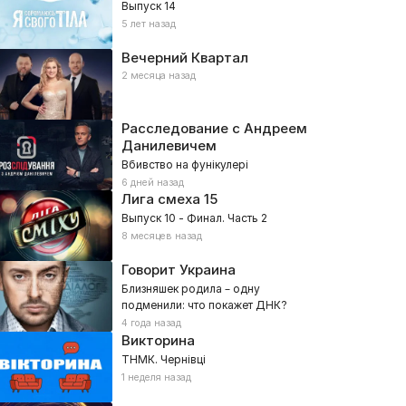
Выпуск 14
5 лет назад
Вечерний Квартал
2 месяца назад
Расследование с Андреем
Данилевичем
Вбивство на фунікулері
6 дней назад
Лига смеха
15
Выпуск 10 - Финал. Часть 2
8 месяцев назад
Говорит Украина
Близняшек родила – одну
подменили: что покажет ДНК?
4 года назад
Викторина
ТНМК. Чернівці
1 неделя назад