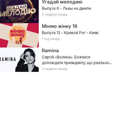
Угадай мелодию
Выпуск 6 - Львы на джипе
2 недели назад
Міняю жінку
16
Выпуск 12 - Кривой Рог – Киев
1 год назад
Ramina
Сергій «Волина». Боялися
доповідати президенту, що реально
відбувалося
3 недели назад