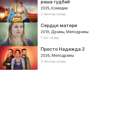
раша гудбай
2025, Комедии
2 месяца назад
Сердце матери
2019, Драмы, Мелодрамы
7 лет назад
Просто Надежда 2
2026, Мелодрамы
3 месяца назад
юбовь в Сансет Тэррэс
Гренландия
лючения, Боевики
020, Канада – Мелодрамы
2020, США, Великобритания – Б