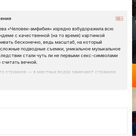
ения
яева «Человек-амфибия» изрядно взбудоражила всю
ндеме с качественной (на то время) картинкой
ивать бесконечно, ведь масштаб, на который
: сложные подводные съемки, уникальное музыкальное
ледствии стали чуть ли не первыми секс-символами
 считать вечной.
что странное — в местных водах замечают странное
и его «морским дьяволом», а владелец шхуны —
 неизвестного и словить. Впрочем, его жена,
за что не позволит мужу тронуть беднягу. К тому же
овеком по имени Ихтиандр… после этого жизнь обоих
от которой невозможно оторвать глаз.