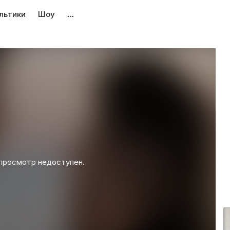
льтики
Шоу
…
просмотр недоступен.