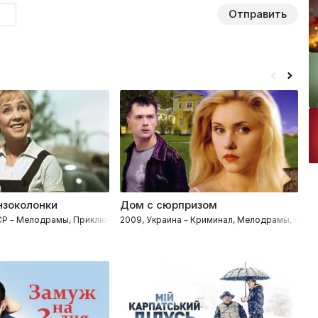
Отправить
нзоколонки
Дом с сюрпризом
Л
СР – Мелодрамы, Приключения, Комедии
2009, Украина – Криминал, Мелодрамы, Прик
2
 Исторические