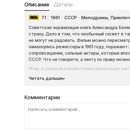
Описание
Детали
7.1
·
1961
·
СССР
·
Мелодрамы, Приключ
Советская экранизация книги Александра Бел
страну. Дело в том, что необычный сюжет в та
не могут не радовать. Фильм можно пересматр
замахнулись режиссеры в 1961 году, поражают
сопровождение, сильные актеры, которые впос
СССР. Что не говорите, а ленту по праву можно
Итак, в далекой южной стране происходит не
серебристое существо. От испуга люди назвал
Читать дальше
жестокий дон Педро Зурита — хочет выследить
прекрасная и добрая Гуттиэре, решает, что ни 
девушка успела познакомиться с молодым чел
Комментарии
не станет прежней. Смотрите историю любви, 