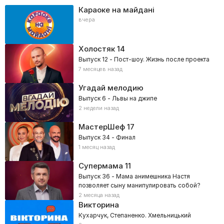
Караоке на майдані
вчера
Холостяк
14
Выпуск 12 - Пост-шоу. Жизнь после проекта
7 месяцев назад
Угадай мелодию
Выпуск 6 - Львы на джипе
2 недели назад
МастерШеф
17
Выпуск 34 - Финал
1 месяц назад
Супермама
11
Выпуск 36 - Мама анимешника Настя
позволяет сыну манипулировать собой?
2 месяца назад
Викторина
Кухарчук, Степаненко. Хмельницький