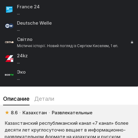
France 24
…
Deutsche Welle
…
Світло
Містичні історії. Новий погляд із Сергієм Киселем, 1 еп.
24kz
…
Эко
…
NТА
…
Описание
Детали
Первый Автомобильный
Сімейний тест-драйв.
★
8.6
·
Казахстан
·
Развлекательные
Казахстанский республиканский канал «7 канал» более
десяти лет круглосуточно вещает в информационно-
развлекательном формате на казахском и русском