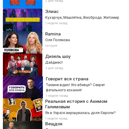
2 дня назад
Элиас
Кухарчук, Машлятіна, Вікоброда. Житомир
1 неделя назад
Ramina
Оля Полякова
сегодня
Дизель шоу
Дайджест
3 дня назад
Говорит вся страна
Таємне відео! Хто вбивця? Секрет
фатального кохання!
1 неделя назад
Реальная история с Акимом
Галимовым
Як в Україні вирішувалась доля Європи?
1 неделя назад
Вещдок