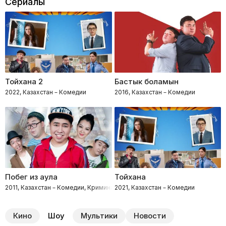
Сериалы
Стоит также отметить, что, начиная с 2010 года
команда «7 канала» занялась активным развитием
их присутствия в интернет-пространстве, а в 2023 году
запустили полное обновление телеканала.
Смотрите «Седьмой канал» онлайн в хорошем качестве
на нашем сайте — Liveam.tv.
Тойхана 2
Бастык боламын
2022, Казахстан – Комедии
2016, Казахстан – Комедии
Побег из аула
Тойхана
2011, Казахстан – Комедии, Криминал
2021, Казахстан – Комедии
Кино
Шоу
Мультики
Новости