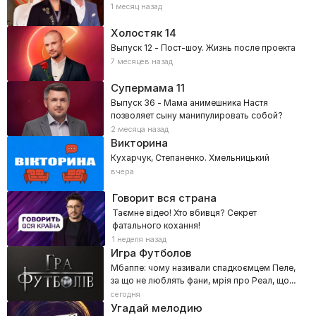
1 месяц назад
Холостяк
14
Выпуск 12 - Пост-шоу. Жизнь после проекта
7 месяцев назад
Супермама
11
Выпуск 36 - Мама анимешника Настя
позволяет сыну манипулировать собой?
2 месяца назад
Викторина
Кухарчук, Степаненко. Хмельницький
вчера
Говорит вся страна
Таємне відео! Хто вбивця? Секрет
фатального кохання!
1 неделя назад
Игра Футболов
Мбаппе: чому називали спадкоємцем Пеле,
за що не люблять фани, мрія про Реал, що
стала розчаруванням
сегодня
Угадай мелодию