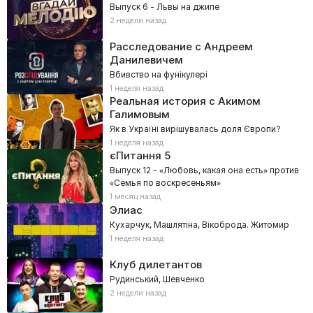
Выпуск 6 - Львы на джипе
2 недели назад
Расследование с Андреем
Данилевичем
Вбивство на фунікулері
1 неделя назад
Реальная история с Акимом
Галимовым
Як в Україні вирішувалась доля Європи?
1 неделя назад
єПитання
5
Выпуск 12 - «Любовь, какая она есть» против
«Семья по воскресеньям»
1 месяц назад
Элиас
Кухарчук, Машлятіна, Вікоброда. Житомир
1 неделя назад
Клуб дилетантов
Рудинський, Шевченко
2 недели назад