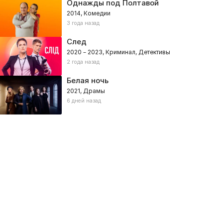
Однажды под Полтавой
2014, Комедии
3 года назад
След
2020 – 2023, Криминал, Детективы
2 года назад
Белая ночь
2021, Драмы
6 дней назад
Битва за битвой
Афера века
иминал, Боевики
025, США – Триллеры, Драмы, Криминал, Боевики
2020, США, Аргентина – Драмы,