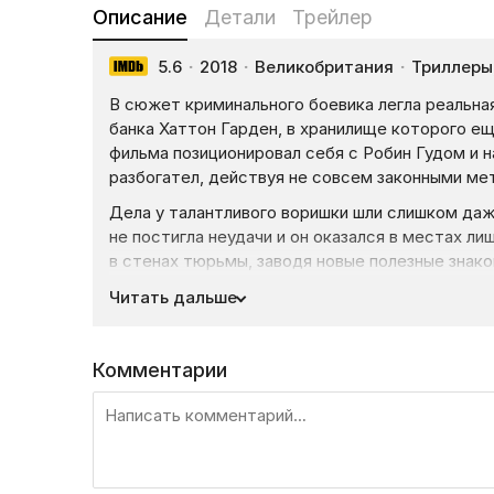
Описание
Детали
Трейлер
5.6
·
2018
·
Великобритания
·
Триллеры
В сюжет криминального боевика легла реальная
банка Хаттон Гарден, в хранилище которого ещ
фильма позиционировал себя с Робин Гудом и н
разбогател, действуя не совсем законными ме
Дела у талантливого воришки шли слишком даж
не постигла неудачи и он оказался в местах л
в стенах тюрьмы, заводя новые полезные знак
Отсидев три года, профессиональный вор, по 
Читать дальше
с авторитетным и предприимчивым лидером гру
ему организовать ограбление банка и вынести 
Комментарии
на весь мир. После обсуждения всех подробнос
бывших преступников, настоящих профессионало
Понимая, что это дело может стать для них п
придумывают план, в котором рассчитывают ка
В итоге налетчики вынесут из хранилища банка