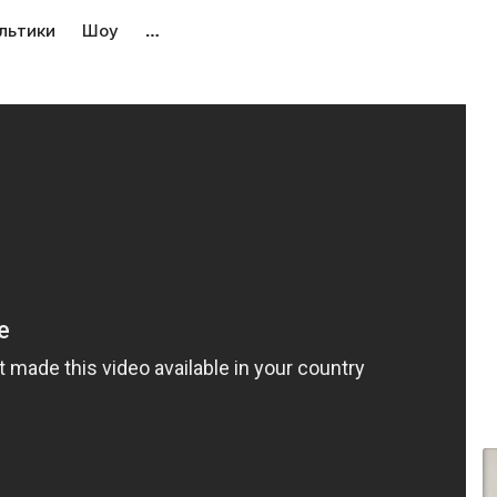
льтики
Шоу
…