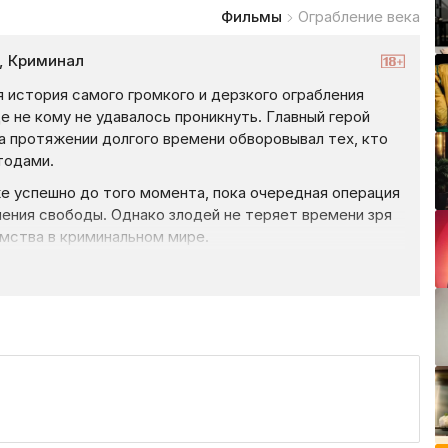
Фильмы
Ограбление века
, Криминал
 история самого громкого и дерзкого ограбления
е не кому не удавалось проникнуть. Главный герой
а протяжении долгого времени обворовывал тех, кто
тодами.
е успешно до того момента, пока очередная операция
ишения свободы. Однако злодей не теряет времени зря
омства в криминальном мире.
рекомендации сокамерников, приходит на встречу
ппировки преступников из Венгрии. Он предлагает
от туда все сокровища и таким образом прославиться
тей, главный герой решает привлечь к этому делу
в, как и он сам.
оследним и есть вероятность риска, бандиты
ждый шаг дерзкого ограбления.
 наличные и драгоценности на сумму 200 миллионов